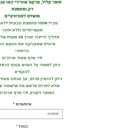
סופר קליל, מרקם אוורירי כמו ענ
דק ומתפצח
מושלם לסנדוויצ'ים
מכיל 100% מחמצת טבעית ל
תעשייתיים וללא סוכר
תהליך הייצור אורך 8
איטית שמעניקה את הטעם וה
הייחודי
חיי מדף מאוד ארוכים
ניתן לשמור על השיש עטוף הרמטי
להקפיא
ניתן להזמין פרוס, אך אנחנו מאוד
שלא לפרוס מראש מה שישמור על
המוצר ויעניק חיי מדף ארוכים
שלם/פרוס
*
לבחירה
כמות
*